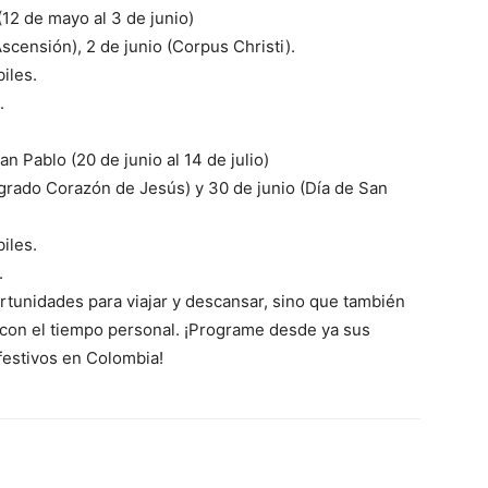
(12 de mayo al 3 de junio)
Ascensión), 2 de junio (Corpus Christi).
iles.
.
n Pablo (20 de junio al 14 de julio)
Sagrado Corazón de Jesús) y 30 de junio (Día de San
iles.
.
ico
rtunidades para viajar y descansar, sino que también
grero
l con el tiempo personal. ¡Programe desde ya sus
festivos en Colombia!
Información
Acerca de nosotros
Contáctanos