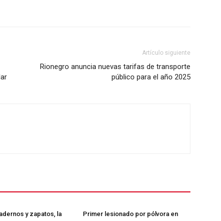
Vincúlate
Mi Cuenta
Artículo siguiente
ETE
Rionegro anuncia nuevas tarifas de transporte
lar
público para el año 2025
dernos y zapatos, la
Primer lesionado por pólvora en