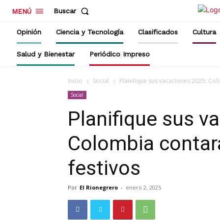
Buscar
MENÚ
Opinión
Ciencia y Tecnología
Clasificados
Cultura
Salud y Bienestar
Periódico Impreso
Inicio
Social
Planifique sus vacaciones 2025: Col
Social
Planifique sus v
Colombia contar
festivos
Por
El Rionegrero
-
enero 2, 2025