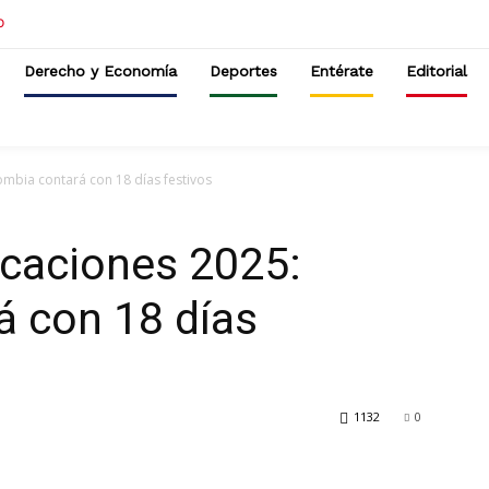
Derecho y Economía
Deportes
Entérate
Editorial
ombia contará con 18 días festivos
acaciones 2025:
á con 18 días
1132
0