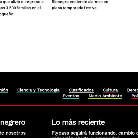
ia que alivió el regreso a
Rionegro enciende alarmas en
ás 3.500 familias en el
plena temporada festiva
ioqueño
nión
Ciencia y Tecnología
Clasificados
Cultura
Dere
Eventos
Medio Ambiente
Pol
onegrero
Lo más reciente
de nosotros
Flypass seguirá funcionando, cambio 