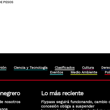
DE PESOS
nión
Ciencia y Tecnología
Clasificados
Cultura
Dere
Eventos
Medio Ambiente
Pol
onegrero
Lo más reciente
de nosotros
Flypass seguirá funcionando, cambio 
concesión obliga a suspender
anos