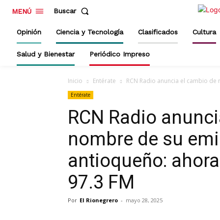
Buscar
MENÚ
Opinión
Ciencia y Tecnología
Clasificados
Cultura
Salud y Bienestar
Periódico Impreso
Inicio
Entérate
RCN Radio anuncia el cambio de n
Entérate
RCN Radio anunci
nombre de su emis
antioqueño: ahora
97.3 FM
Por
El Rionegrero
-
mayo 28, 2025