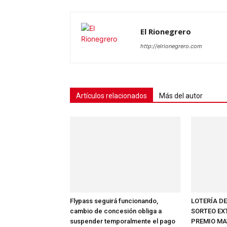
El Rionegrero
http://elrionegrero.com
Artículos relacionados
Más del autor
Flypass seguirá funcionando,
LOTERÍA D
cambio de concesión obliga a
SORTEO EX
suspender temporalmente el pago
PREMIO MAY