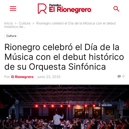
Inicio
Cultura
Rionegro celebró el Día de la Música con el debut
histórico de...
Cultura
Rionegro celebró el Día de la
Música con el debut histórico
de su Orquesta Sinfónica
0
Por
El Rionegrero
-
junio 23, 2025