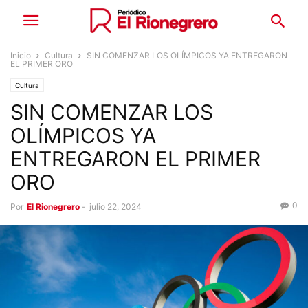
Inicio
Cultura
SIN COMENZAR LOS OLÍMPICOS YA ENTREGARON
EL PRIMER ORO
Cultura
SIN COMENZAR LOS
OLÍMPICOS YA
ENTREGARON EL PRIMER
ORO
0
Por
El Rionegrero
-
julio 22, 2024