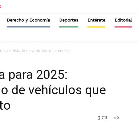
Derecho y Economía
Deportes
Entérate
Editorial
zca el listado de vehículos que tendrán...
a para 2025:
do de vehículos que
to
743
0