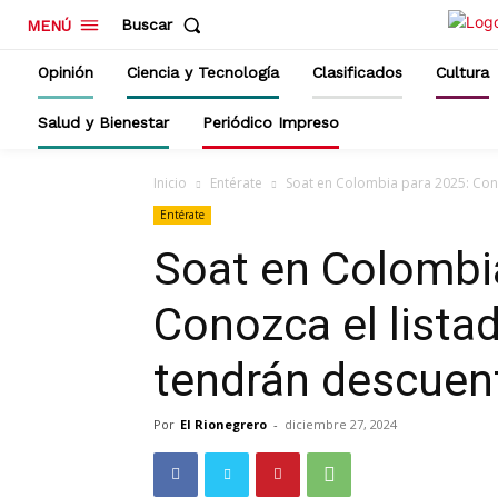
Buscar
MENÚ
Opinión
Ciencia y Tecnología
Clasificados
Cultura
Salud y Bienestar
Periódico Impreso
Inicio
Entérate
Soat en Colombia para 2025: Cono
Entérate
Soat en Colombi
Conozca el lista
tendrán descuen
Por
El Rionegrero
-
diciembre 27, 2024