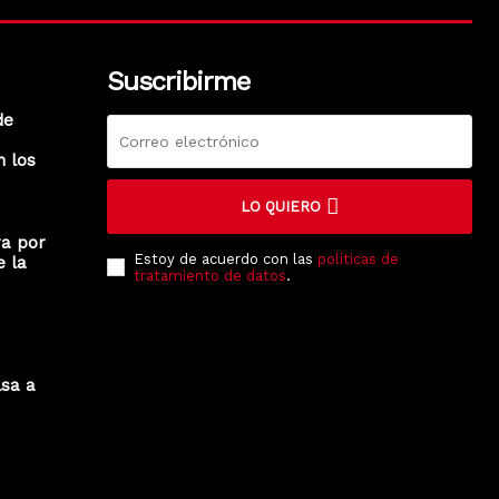
Suscribirme
de
n los
LO QUIERO
ra por
Estoy de acuerdo con las
políticas de
e la
tratamiento de datos
.
lsa a