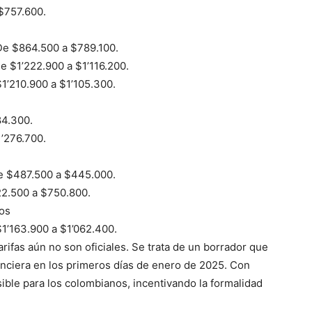
$757.600.
 De $864.500 a $789.100.
De $1’222.900 a $1’116.200.
$1’210.900 a $1’105.300.
84.300.
1’276.700.
De $487.500 a $445.000.
22.500 a $750.800.
ros
ico
$1’163.900 a $1’062.400.
grero
rifas aún no son oficiales. Se trata de un borrador que
anciera en los primeros días de enero de 2025. Con
Información
ible para los colombianos, incentivando la formalidad