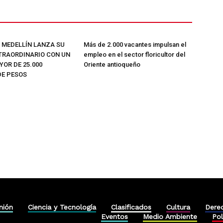
E MEDELLÍN LANZA SU
Más de 2.000 vacantes impulsan el
TRAORDINARIO CON UN
empleo en el sector floricultor del
OR DE 25.000
Oriente antioqueño
DE PESOS
nión
Ciencia y Tecnología
Clasificados
Cultura
Dere
Eventos
Medio Ambiente
Pol