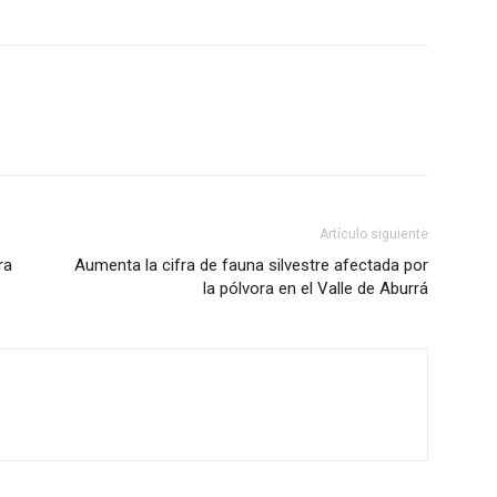
Acerca de nosotros
Contáctanos
Vincúlate
Mi Cuenta
ETE
Artículo siguiente
ra
Aumenta la cifra de fauna silvestre afectada por
la pólvora en el Valle de Aburrá