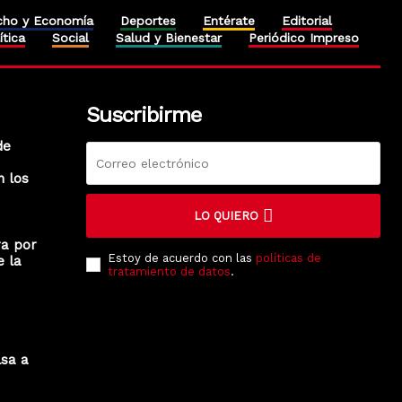
cho y Economía
Deportes
Entérate
Editorial
ítica
Social
Salud y Bienestar
Periódico Impreso
Suscribirme
de
n los
LO QUIERO
ra por
Estoy de acuerdo con las
políticas de
e la
tratamiento de datos
.
lsa a