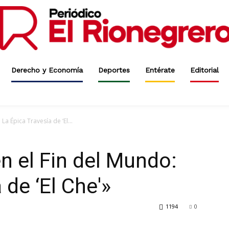
Derecho y Economía
Deportes
Entérate
Editorial
a Épica Travesía de ‘El...
n el Fin del Mundo:
 de ‘El Che'»
1194
0