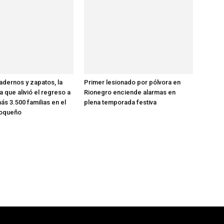
dernos y zapatos, la
Primer lesionado por pólvora en
ia que alivió el regreso a
Rionegro enciende alarmas en
ás 3.500 familias en el
plena temporada festiva
ioqueño