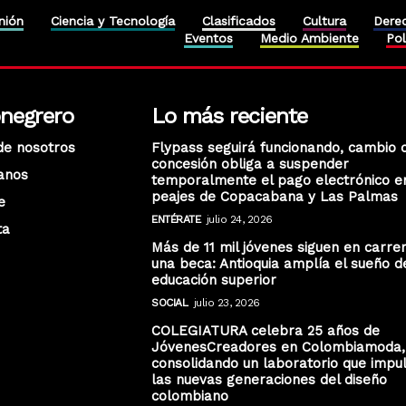
nión
Ciencia y Tecnología
Clasificados
Cultura
Dere
Eventos
Medio Ambiente
Pol
onegrero
Lo más reciente
de nosotros
Flypass seguirá funcionando, cambio 
concesión obliga a suspender
anos
temporalmente el pago electrónico e
peajes de Copacabana y Las Palmas
e
ENTÉRATE
julio 24, 2026
ta
Más de 11 mil jóvenes siguen en carre
una beca: Antioquia amplía el sueño d
educación superior
SOCIAL
julio 23, 2026
COLEGIATURA celebra 25 años de
JóvenesCreadores en Colombiamoda,
consolidando un laboratorio que impu
las nuevas generaciones del diseño
colombiano