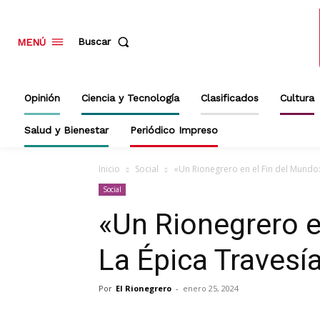
Buscar
MENÚ
Opinión
Ciencia y Tecnología
Clasificados
Cultura
Salud y Bienestar
Periódico Impreso
Inicio
Social
«Un Rionegrero en el Fin del Mundo: L
Social
«Un Rionegrero e
La Épica Travesía
Por
El Rionegrero
-
enero 25, 2024