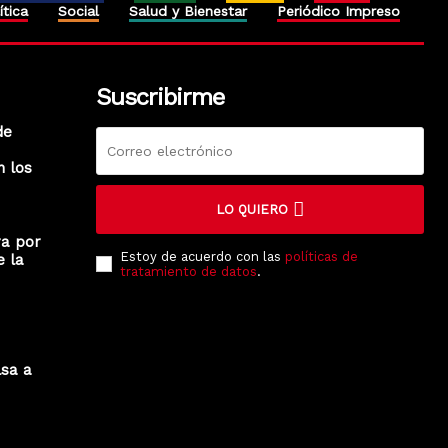
ítica
Social
Salud y Bienestar
Periódico Impreso
Suscribirme
de
n los
LO QUIERO
ra por
Estoy de acuerdo con las
políticas de
e la
tratamiento de datos
.
lsa a