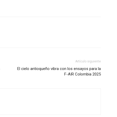
Acerca de nosotros
Contáctanos
Vincúlate
Mi Cuenta
ETE
Artículo siguiente
n
El cielo antioqueño vibra con los ensayos para la
F-AIR Colombia 2025