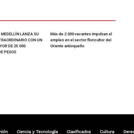
E MEDELLÍN LANZA SU
Más de 2.000 vacantes impulsan el
TRAORDINARIO CON UN
empleo en el sector floricultor del
OR DE 25.000
Oriente antioqueño
DE PESOS
nión
Ciencia y Tecnología
Clasificados
Cultura
Dere