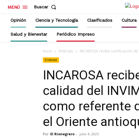
Buscar
MENÚ
Opinión
Ciencia y Tecnología
Clasificados
Cultura
Salud y Bienestar
Periódico Impreso
Inicio
Entérate
INCAROSA recibe certificación de 
Entérate
INCAROSA recibe 
calidad del INVI
como referente d
el Oriente antio
Por
El Rionegrero
-
julio 4, 2025