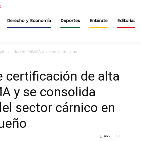
Derecho y Economía
Deportes
Entérate
Editorial
alta calidad del INVIMA y se consolida como...
certificación de alta
MA y se consolida
el sector cárnico en
queño
465
0