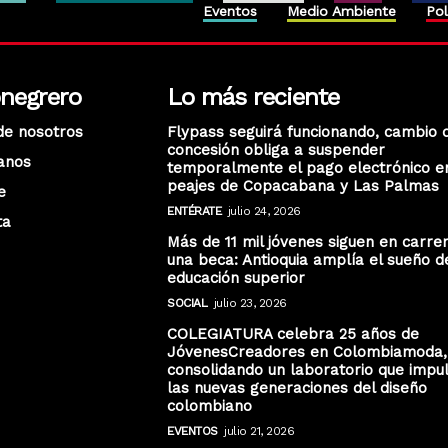
Eventos
Medio Ambiente
Pol
onegrero
Lo más reciente
de nosotros
Flypass seguirá funcionando, cambio 
concesión obliga a suspender
anos
temporalmente el pago electrónico e
peajes de Copacabana y Las Palmas
e
ENTÉRATE
julio 24, 2026
ta
Más de 11 mil jóvenes siguen en carre
una beca: Antioquia amplía el sueño d
educación superior
SOCIAL
julio 23, 2026
COLEGIATURA celebra 25 años de
JóvenesCreadores en Colombiamoda,
consolidando un laboratorio que impu
las nuevas generaciones del diseño
colombiano
EVENTOS
julio 21, 2026