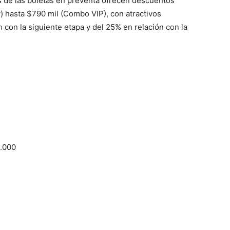
s de las boletas en preventa ofrecen descuentos
) hasta $790 mil (Combo VIP), con atractivos
on la siguiente etapa y del 25% en relación con la
.000