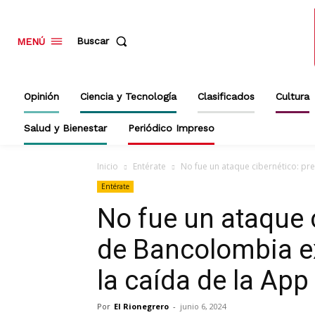
Buscar
MENÚ
Opinión
Ciencia y Tecnología
Clasificados
Cultura
Salud y Bienestar
Periódico Impreso
Inicio
Entérate
No fue un ataque cibernético: pr
Entérate
No fue un ataque 
de Bancolombia ex
la caída de la App
Por
El Rionegrero
-
junio 6, 2024