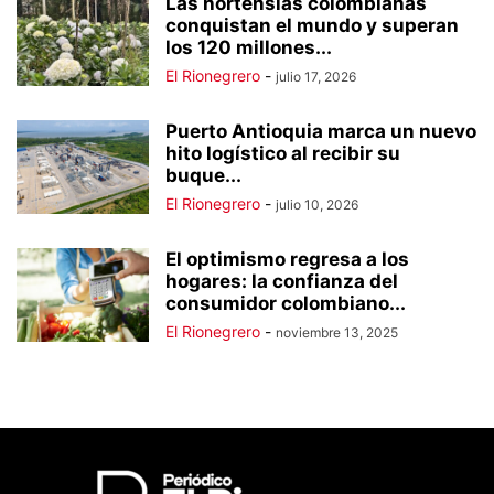
Las hortensias colombianas
conquistan el mundo y superan
los 120 millones...
El Rionegrero
-
julio 17, 2026
Puerto Antioquia marca un nuevo
hito logístico al recibir su
buque...
El Rionegrero
-
julio 10, 2026
El optimismo regresa a los
hogares: la confianza del
consumidor colombiano...
El Rionegrero
-
noviembre 13, 2025