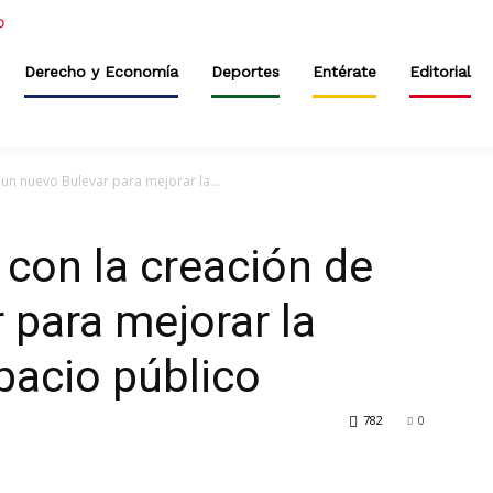
Derecho y Economía
Deportes
Entérate
Editorial
un nuevo Bulevar para mejorar la...
con la creación de
 para mejorar la
pacio público
782
0