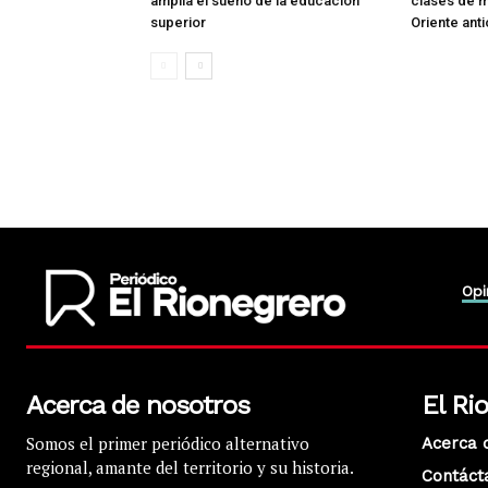
amplía el sueño de la educación
clases de m
superior
Oriente ant
Opi
Acerca de nosotros
El Ri
Somos el primer periódico alternativo
Acerca 
regional, amante del territorio y su historia.
Contáct