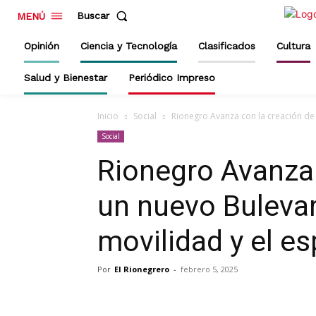
Buscar
MENÚ
Opinión
Ciencia y Tecnología
Clasificados
Cultura
Salud y Bienestar
Periódico Impreso
Inicio
Social
Rionegro Avanza con la creación de 
Social
Rionegro Avanza 
un nuevo Bulevar
movilidad y el es
Por
El Rionegrero
-
febrero 5, 2025