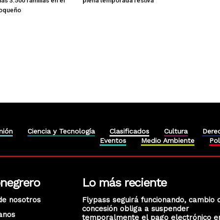
ás 3.500 familias en el
plena temporada festiva
ioqueño
nión
Ciencia y Tecnología
Clasificados
Cultura
Dere
Eventos
Medio Ambiente
Pol
onegrero
Lo más reciente
de nosotros
Flypass seguirá funcionando, cambio 
concesión obliga a suspender
anos
temporalmente el pago electrónico e