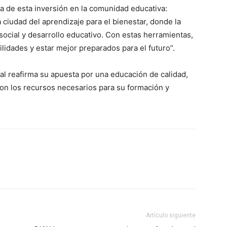
ia de esta inversión en la comunidad educativa:
iudad del aprendizaje para el bienestar, donde la
ocial y desarrollo educativo. Con estas herramientas,
lidades y estar mejor preparados para el futuro”.
al reafirma su apuesta por una educación de calidad,
n los recursos necesarios para su formación y
ico
grero
Información
Acerca de nosotros
Contáctanos
Vincúlate
Artículo siguiente
Mi Cuenta