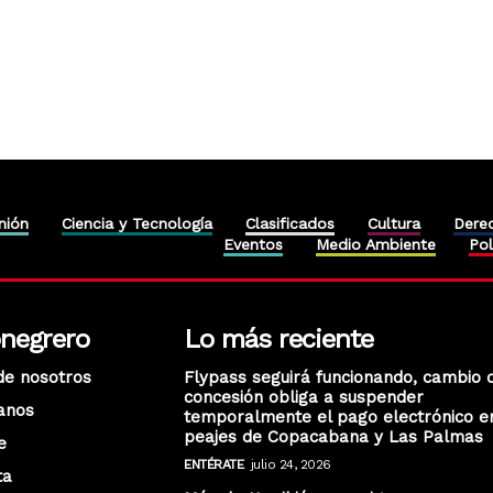
nión
Ciencia y Tecnología
Clasificados
Cultura
Dere
Eventos
Medio Ambiente
Pol
onegrero
Lo más reciente
de nosotros
Flypass seguirá funcionando, cambio 
concesión obliga a suspender
anos
temporalmente el pago electrónico e
peajes de Copacabana y Las Palmas
e
ENTÉRATE
julio 24, 2026
ta