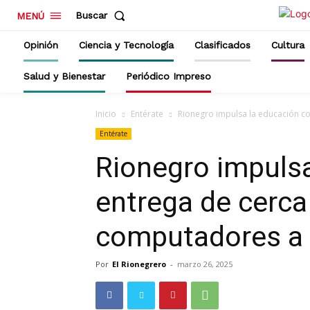
Buscar
MENÚ
Opinión
Ciencia y Tecnología
Clasificados
Cultura
Salud y Bienestar
Periódico Impreso
Inicio
Entérate
Rionegro impulsa la educación co
Entérate
Rionegro impulsa
entrega de cerca
computadores a 
Por
El Rionegrero
-
marzo 26, 2025