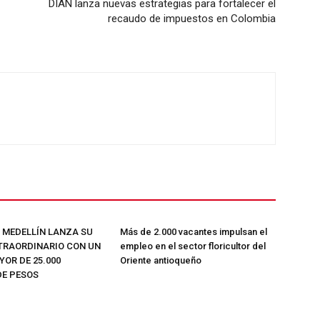
DIAN lanza nuevas estrategias para fortalecer el
recaudo de impuestos en Colombia
ETE
E MEDELLÍN LANZA SU
Más de 2.000 vacantes impulsan el
TRAORDINARIO CON UN
empleo en el sector floricultor del
OR DE 25.000
Oriente antioqueño
DE PESOS