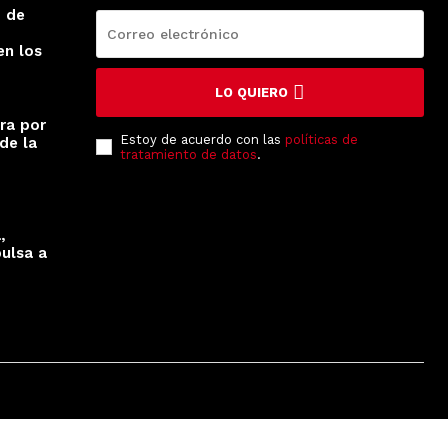
o de
en los
LO QUIERO
era por
Estoy de acuerdo con las
políticas de
de la
tratamiento de datos
.
,
ulsa a