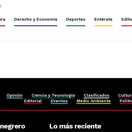
ura
Derecho y Economía
Deportes
Entérate
Edito
Opinión
Ciencia y Tecnología
Clasificados
Cultur
Editorial
Eventos
Medio Ambiente
Políti
onegrero
Lo más reciente