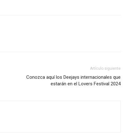
Acerca de nosotros
Contáctanos
Vincúlate
Mi Cuenta
ETE
Artículo siguiente
Conozca aquí los Deejays internacionales que
estarán en el Lovers Festival 2024