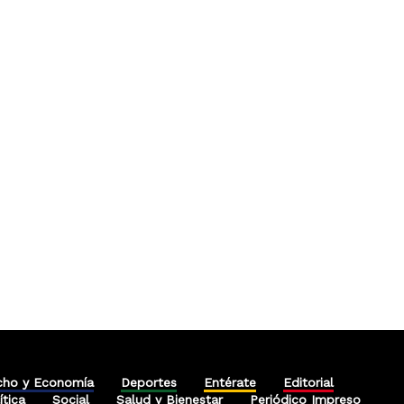
cho y Economía
Deportes
Entérate
Editorial
ítica
Social
Salud y Bienestar
Periódico Impreso