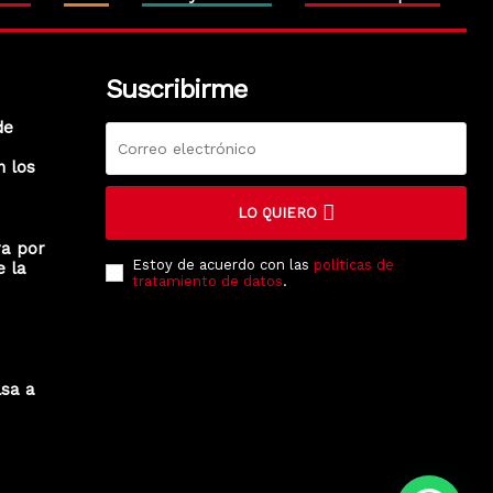
Suscribirme
de
n los
LO QUIERO
ra por
Estoy de acuerdo con las
políticas de
e la
tratamiento de datos
.
lsa a