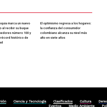
oquia marca un nuevo
El optimismo regresa a los hogares:
co al recibir su buque
la confianza del consumidor
nedores número 100 y
colombiano alcanza su nivel más
 récord histórico de
alto en siete años
ad
nión
Ciencia y Tecnología
Clasificados
Cultura
Dere
Eventos
Medio Ambiente
Pol