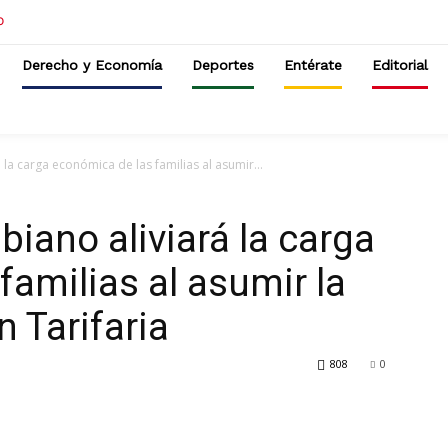
Derecho y Economía
Deportes
Entérate
Editorial
la carga económica de las familias al asumir...
iano aliviará la carga
familias al asumir la
 Tarifaria
808
0