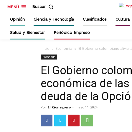
Buscar
MENÚ
Opinión
Ciencia y Tecnología
Clasificados
Cultura
Salud y Bienestar
Periódico Impreso
Inicio
Economía
El Gobierno colombiano aliviará 
Economía
El Gobierno colomb
económica de las 
deuda de la Opción
Por
El Rionegrero
-
mayo 11, 2024