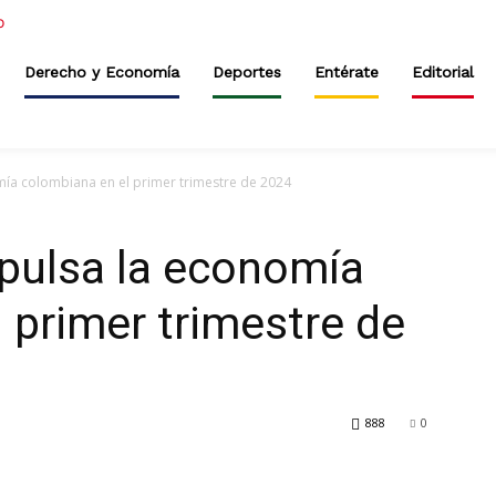
Derecho y Economía
Deportes
Entérate
Editorial
mía colombiana en el primer trimestre de 2024
mpulsa la economía
 primer trimestre de
888
0