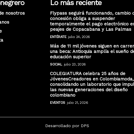
onegrero
Lo más reciente
de nosotros
Flypass seguirá funcionando, cambio 
concesión obliga a suspender
anos
temporalmente el pago electrónico e
peajes de Copacabana y Las Palmas
e
ENTÉRATE
julio 24, 2026
ta
Más de 11 mil jóvenes siguen en carre
una beca: Antioquia amplía el sueño d
educación superior
SOCIAL
julio 23, 2026
COLEGIATURA celebra 25 años de
JóvenesCreadores en Colombiamoda,
consolidando un laboratorio que impu
las nuevas generaciones del diseño
colombiano
EVENTOS
julio 21, 2026
Desarrollado por DPS