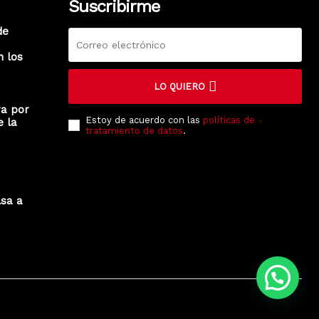
Suscribirme
de
n los
LO QUIERO
ra por
Estoy de acuerdo con las
políticas de
e la
tratamiento de datos
.
lsa a