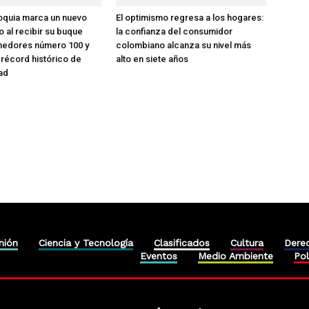
oquia marca un nuevo
El optimismo regresa a los hogares:
co al recibir su buque
la confianza del consumidor
nedores número 100 y
colombiano alcanza su nivel más
 récord histórico de
alto en siete años
ad
nión
Ciencia y Tecnología
Clasificados
Cultura
Dere
Eventos
Medio Ambiente
Pol