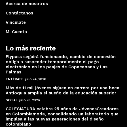
Acerca de nosotros
Contáctanos
Información
Vincúlate
Mi Cuenta
Acerca de nosotros
Contáctanos
Lo más reciente
Vincúlate
Flypass seguirá funcionando, cambio de concesión
Mi Cuenta
obliga a suspender temporalmente el pago
electrónico en los peajes de Copacabana y Las
Palmas
ENTÉRATE
julio 24, 2026
Más de 11 mil jóvenes siguen en carrera por una beca:
Antioquia amplía el sueño de la educación superior
SOCIAL
julio 23, 2026
COLEGIATURA celebra 25 años de JóvenesCreadores
en Colombiamoda, consolidando un laboratorio que
impulsa a las nuevas generaciones del diseño
colombiano