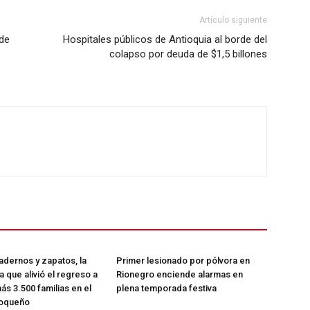
Mi Cuenta
Artículo siguiente
de
Hospitales públicos de Antioquia al borde del
colapso por deuda de $1,5 billones
ETE
dernos y zapatos, la
Primer lesionado por pólvora en
ia que alivió el regreso a
Rionegro enciende alarmas en
ás 3.500 familias en el
plena temporada festiva
ioqueño