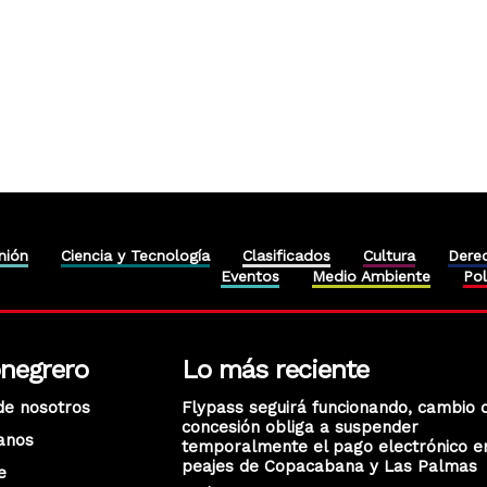
nión
Ciencia y Tecnología
Clasificados
Cultura
Dere
Eventos
Medio Ambiente
Pol
onegrero
Lo más reciente
de nosotros
Flypass seguirá funcionando, cambio 
concesión obliga a suspender
anos
temporalmente el pago electrónico e
peajes de Copacabana y Las Palmas
e