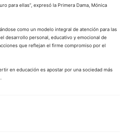
uro para ellas”, expresó la Primera Dama, Mónica
dándose como un modelo integral de atención para las
el desarrollo personal, educativo y emocional de
acciones que reflejan el firme compromiso por el
vertir en educación es apostar por una sociedad más
ico
.
grero
Información
Acerca de nosotros
Contáctanos
Vincúlate