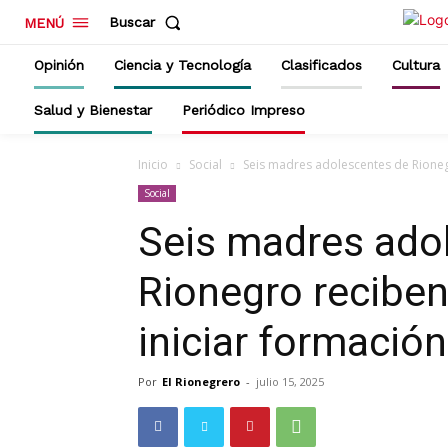
Buscar
MENÚ
Opinión
Ciencia y Tecnología
Clasificados
Cultura
Salud y Bienestar
Periódico Impreso
Inicio
Social
Seis madres adolescentes de Rioneg
Social
Seis madres ado
Rionegro reciben
iniciar formació
Por
El Rionegrero
-
julio 15, 2025