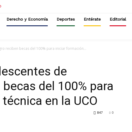
Derecho y Economía
Deportes
Entérate
Editorial
ro reciben becas del 100% para iniciar formación...
lescentes de
 becas del 100% para
n técnica en la UCO
847
0