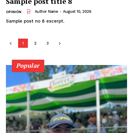
Sample post title 8
Author Name
-
August 10, 2026
OPINIÓN
Periódico
Sample post no 8 excerpt.
El Rionegrero
1
2
3
Popular
SUSCRÍBETE