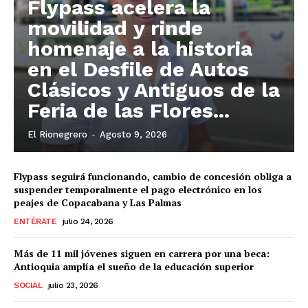
Información
Flypass acelera la
movilidad y rinde
Acerca de nosotros
homenaje a la historia
Contáctanos
en el Desfile de Autos
Vincúlate
Clásicos y Antiguos de la
Mi Cuenta
Feria de las Flores...
El Rionegrero
-
Agosto 9, 2026
Flypass seguirá funcionando, cambio de concesión obliga a
suspender temporalmente el pago electrónico en los
peajes de Copacabana y Las Palmas
ENTÉRATE
julio 24, 2026
Más de 11 mil jóvenes siguen en carrera por una beca:
Antioquia amplía el sueño de la educación superior
SOCIAL
julio 23, 2026