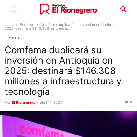
Inicio
Entérate
Comfama duplicará su inversión en Antioquia en
2025: destinará $146.308 millones a...
Entérate
Comfama duplicará su
inversión en Antioquia en
2025: destinará $146.308
millones a infraestructura y
tecnología
0
Por
El Rionegrero
-
abril 11, 2025