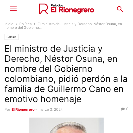
Inicio
Política
El ministro de Justicia y Derecho, Néstor Osuna, en
nombre del Gobierno...
Política
El ministro de Justicia y
Derecho, Néstor Osuna, en
nombre del Gobierno
colombiano, pidió perdón a la
familia de Guillermo Cano en
emotivo homenaje
0
Por
El Rionegrero
-
marzo 3, 2024